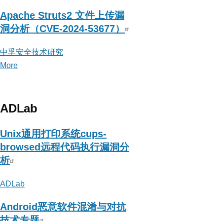
Apache Struts2 文件上传漏
洞分析（CVE-2024-53677）
中孚安全技术研究
More
posts
about
中
孚
ADLab
安
全
Unix通用打印系统cups-
技
browsed远程代码执行漏洞分
术
析
研
ADLab
究
Android恶意软件混淆与对抗
技术专题