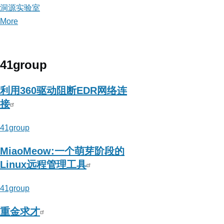
洞源实验室
More
posts
about
洞
源
41group
实
验
利用360驱动阻断EDR网络连
室
接
41group
MiaoMeow:一个萌芽阶段的
Linux远程管理工具
41group
重金求才