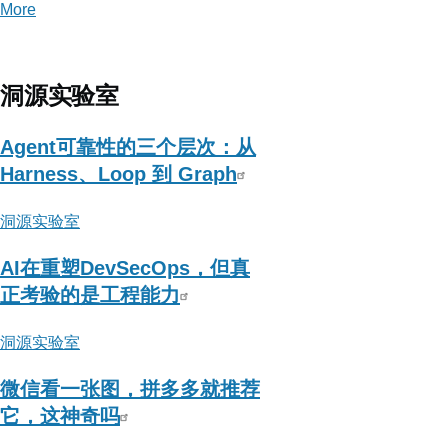
More
posts
about
360
威
洞源实验室
胁
情
Agent可靠性的三个层次：从
报
Harness、Loop 到 Graph
中
洞源实验室
心
AI在重塑DevSecOps，但真
正考验的是工程能力
洞源实验室
微信看一张图，拼多多就推荐
它，这神奇吗