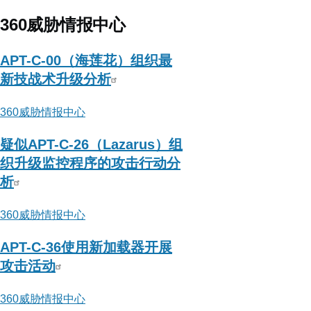
白
泽
360威胁情报中心
安
全
APT-C-00（海莲花）组织最
实
新技战术升级分析
验
360威胁情报中心
室
疑似APT-C-26（Lazarus）组
织升级监控程序的攻击行动分
析
360威胁情报中心
APT-C-36使用新加载器开展
攻击活动
360威胁情报中心