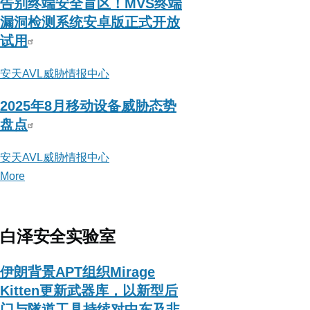
告别终端安全盲区！MVS终端
漏洞检测系统安卓版正式开放
试用
安天AVL威胁情报中心
2025年8月移动设备威胁态势
盘点
安天AVL威胁情报中心
More
posts
about
安
天
白泽安全实验室
AVL
威
伊朗背景APT组织Mirage
胁
Kitten更新武器库，以新型后
情
门与隧道工具持续对中东及非