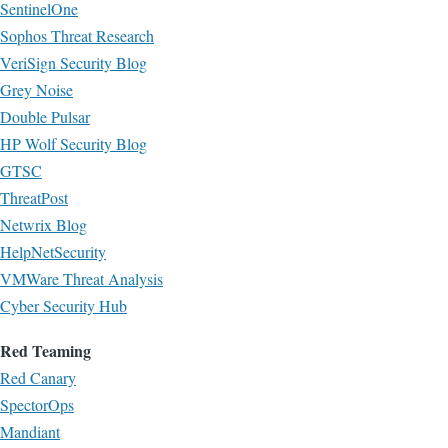
SentinelOne
Sophos Threat Research
VeriSign Security Blog
Grey Noise
Double Pulsar
HP Wolf Security Blog
GTSC
ThreatPost
Netwrix Blog
HelpNetSecurity
VMWare Threat Analysis
Cyber Security Hub
Red Teaming
Red Canary
SpectorOps
Mandiant