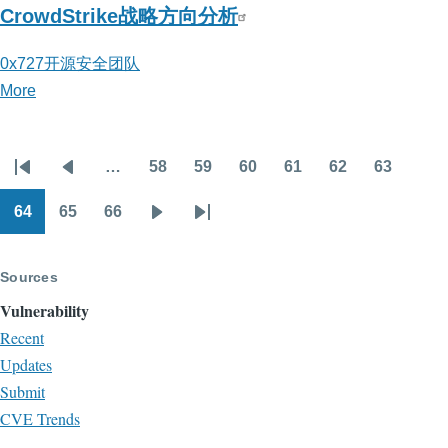
CrowdStrike战略方向分析
0x727开源安全团队
More
posts
about
0x727
…
58
59
60
61
62
63
开
Pagination
First
Previous
Page
Page
Page
Page
Page
Page
源
page
page
64
65
66
Page
Page
Page
Next
Last
安
page
page
全
Sources
团
队
Vulnerability
Recent
Updates
Submit
CVE Trends