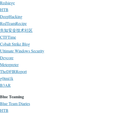
Redsiege
HTB
DeepHacking
RedTeamRecipe
先知安全技术社区
CTFTime
Cobalt Strike Blog
Ultimate Windows Security
Devcore
Meterpreter
TheDFIRReport
g0tmi1k
B3AR
Blue Teaming
Blue Team Diaries
HTB