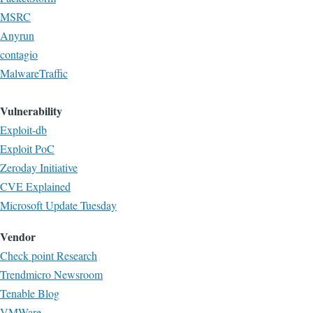
MSRC
Anyrun
contagio
MalwareTraffic
Vulnerability
Exploit-db
Exploit PoC
Zeroday Initiative
CVE Explained
Microsoft Update Tuesday
Vendor
Check point Research
Trendmicro Newsroom
Tenable Blog
VMWare