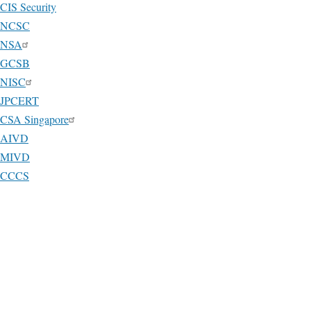
CIS Security
NCSC
NSA
GCSB
NISC
JPCERT
CSA Singapore
AIVD
MIVD
CCCS