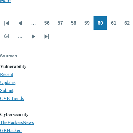
More
posts
about
云
…
56
57
58
59
60
61
62
鼎
Pagination
First
Previous
Page
Page
Page
Page
Page
Page
Pa
实
page
page
64
…
Page
Next
Last
验
page
page
室
Sources
Vulnerability
Recent
Updates
Submit
CVE Trends
Cybersecurity
TheHackersNews
GBHackers