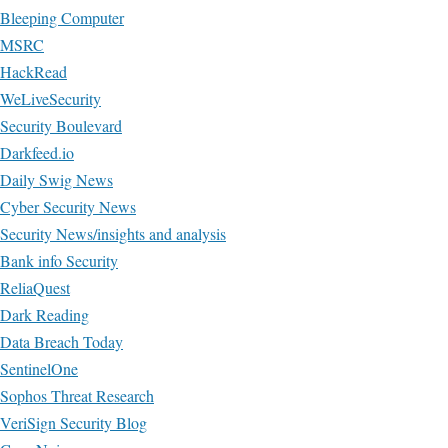
Bleeping Computer
MSRC
HackRead
WeLiveSecurity
Security Boulevard
Darkfeed.io
Daily Swig News
Cyber Security News
Security News/insights and analysis
Bank info Security
ReliaQuest
Dark Reading
Data Breach Today
SentinelOne
Sophos Threat Research
VeriSign Security Blog