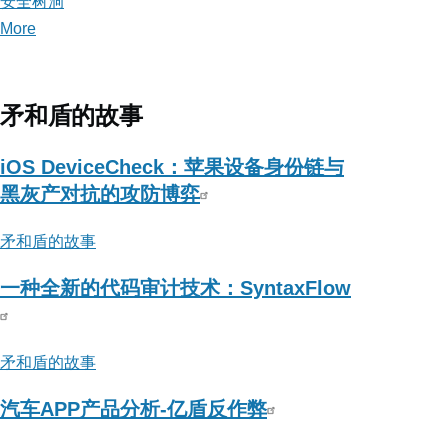
安全树洞
More
posts
about
安
全
矛和盾的故事
树
洞
iOS DeviceCheck：苹果设备身份链与
黑灰产对抗的攻防博弈
矛和盾的故事
一种全新的代码审计技术：SyntaxFlow
矛和盾的故事
汽车APP产品分析-亿盾反作弊