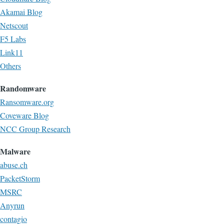
Akamai Blog
Netscout
F5 Labs
Link11
Others
Randomware
Ransomware.org
Coveware Blog
NCC Group Research
Malware
abuse.ch
PacketStorm
MSRC
Anyrun
contagio