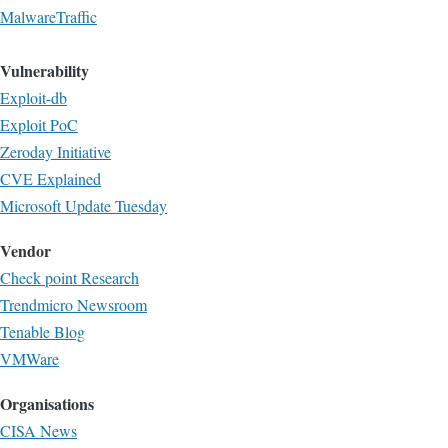
MalwareTraffic
Vulnerability
Exploit-db
Exploit PoC
Zeroday Initiative
CVE Explained
Microsoft Update Tuesday
Vendor
Check point Research
Trendmicro Newsroom
Tenable Blog
VMWare
Organisations
CISA News