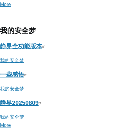
More
posts
about
软
件
我的安全梦
安
全
静界全功能版本
与
我的安全梦
逆
向
一些感悟
分
析
我的安全梦
静界20250809
我的安全梦
More
posts
about