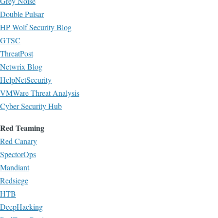
Grey Noise
Double Pulsar
HP Wolf Security Blog
GTSC
ThreatPost
Netwrix Blog
HelpNetSecurity
VMWare Threat Analysis
Cyber Security Hub
Red Teaming
Red Canary
SpectorOps
Mandiant
Redsiege
HTB
DeepHacking