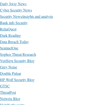
Daily Swig News
Cyber Security News
Security News/insights and analysis
Bank info Security
ReliaQuest
Dark Reading
Data Breach Today
SentinelOne
Sophos Threat Research
VeriSign Security Blog
Grey Noise
Double Pulsar
HP Wolf Security Blog
GTSC
ThreatPost
Netwrix Blog
HelpNetSecurity