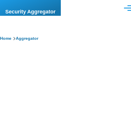
Skip to main content
Men
Security Aggregator
Breadcrumb
Home
Aggregator