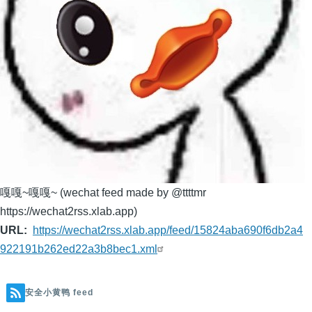
嘎嘎~嘎嘎~ (wechat feed made by @ttttmr
https://wechat2rss.xlab.app)
URL
https://wechat2rss.xlab.app/feed/15824aba690f6db2a4
922191b262ed22a3b8bec1.xml
安全小黄鸭 feed