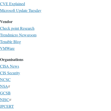
CVE Explained
Microsoft Update Tuesday
Vendor
Check point Research
Trendmicro Newsroom
Tenable Blog
VMWare
Organisations
CISA News
CIS Security
NCSC
NSA
GCSB
NISC
JPCERT