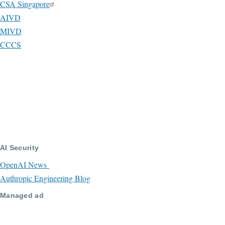
CSA Singapore
AIVD
MIVD
CCCS
AI Security
OpenAI News
Authropic Engineering Blog
Managed ad