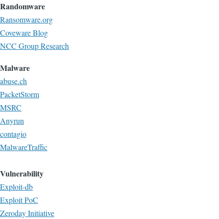
Randomware
Ransomware.org
Coveware Blog
NCC Group Research
Malware
abuse.ch
PacketStorm
MSRC
Anyrun
contagio
MalwareTraffic
Vulnerability
Exploit-db
Exploit PoC
Zeroday Initiative