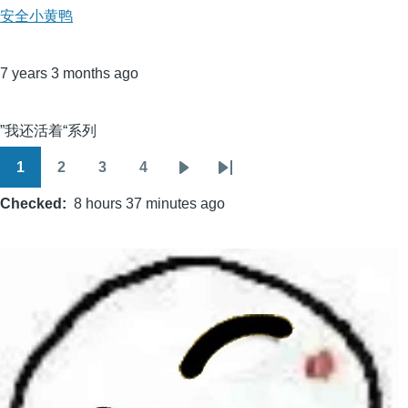
安全小黄鸭
7 years 3 months ago
”我还活着“系列
1
2
3
4
Pagination
Page
Page
Page
Page
Next
Last
Checked
8 hours 37 minutes ago
page
page