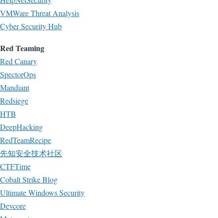
VMWare Threat Analysis
Cyber Security Hub
Red Teaming
Red Canary
SpectorOps
Mandiant
Redsiege
HTB
DeepHacking
RedTeamRecipe
先知安全技术社区
CTFTime
Cobalt Strike Blog
Ultimate Windows Security
Devcore