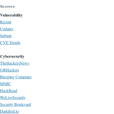
Sources
Vulnerability
Recent
Updates
Submit
CVE Trends
Cybersecurity
TheHackersNews
GBHackers
Bleeping Computer
MSRC
HackRead
WeLiveSecurity
Security Boulevard
Darkfeed.io