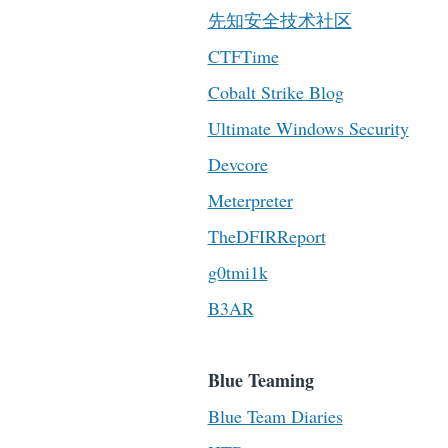
先知安全技术社区
CTFTime
Cobalt Strike Blog
Ultimate Windows Security
Devcore
Meterpreter
TheDFIRReport
g0tmi1k
B3AR
Blue Teaming
Blue Team Diaries