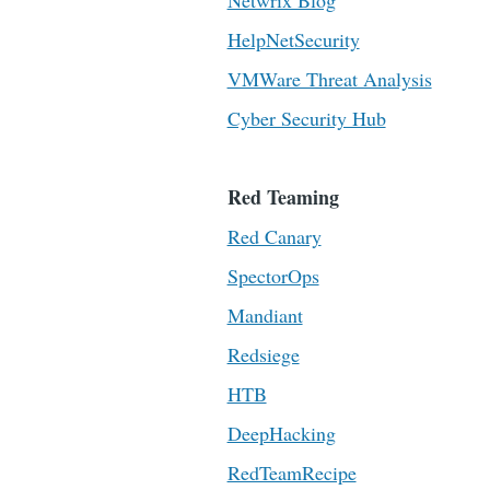
Netwrix Blog
HelpNetSecurity
VMWare Threat Analysis
Cyber Security Hub
Red Teaming
Red Canary
SpectorOps
Mandiant
Redsiege
HTB
DeepHacking
RedTeamRecipe