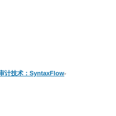
mb
技术：SyntaxFlow