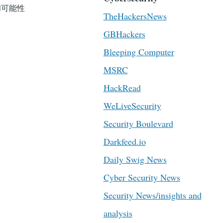
和可能性
TheHackersNews
GBHackers
Bleeping Computer
MSRC
HackRead
WeLiveSecurity
Security Boulevard
Darkfeed.io
Daily Swig News
Cyber Security News
Security News/insights and
analysis