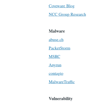
Coveware Blog
NCC Group Research
Malware
abuse.ch
PacketStorm
MSRC
Anyrun
contagio
MalwareTraffic
Vulnerability