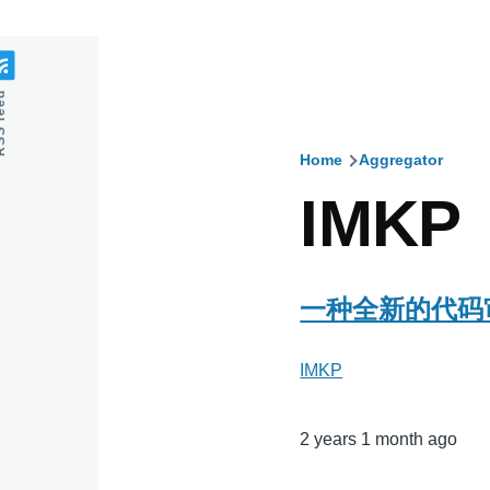
feed
Home
Aggregator
Breadcru
IMKP
一种全新的代码审计
IMKP
2 years 1 month ago