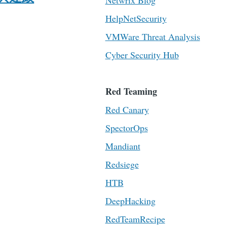
Netwrix Blog
HelpNetSecurity
VMWare Threat Analysis
Cyber Security Hub
Red Teaming
Red Canary
SpectorOps
Mandiant
Redsiege
HTB
DeepHacking
RedTeamRecipe