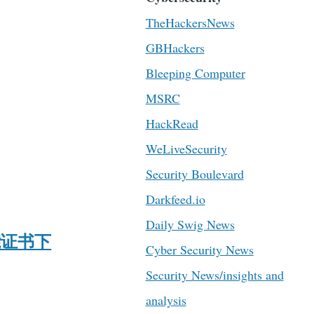
TheHackersNews
GBHackers
Bleeping Computer
MSRC
HackRead
WeLiveSecurity
Security Boulevard
Darkfeed.io
Daily Swig News
能证书下
Cyber Security News
Security News/insights and
analysis