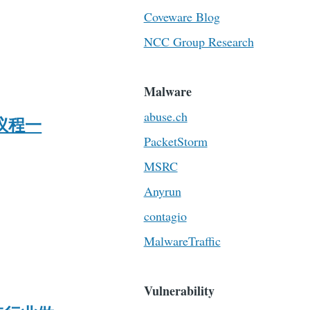
Coveware Blog
NCC Group Research
Malware
abuse.ch
坛议程一
PacketStorm
MSRC
Anyrun
contagio
MalwareTraffic
Vulnerability