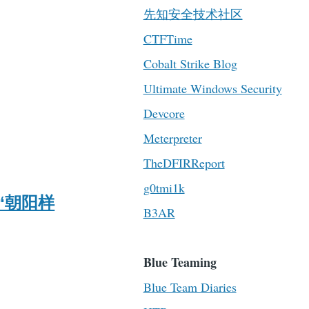
先知安全技术社区
CTFTime
Cobalt Strike Blog
Ultimate Windows Security
Devcore
Meterpreter
TheDFIRReport
g0tmi1k
“朝阳样
B3AR
Blue Teaming
Blue Team Diaries