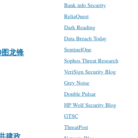
Bank info Security
ReliaQuest
Dark Reading
Data Breach Today
SentinelOne
0图龙锋
Sophos Threat Research
VeriSign Security Blog
Grey Noise
Double Pulsar
HP Wolf Security Blog
GTSC
ThreatPost
，共建政