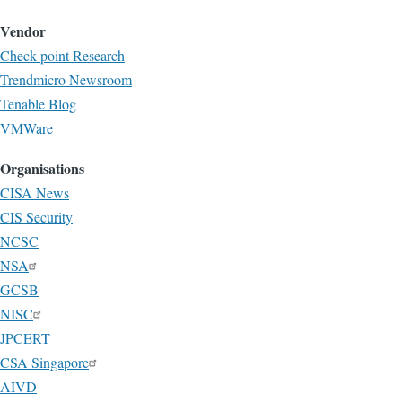
Vendor
Check point Research
Trendmicro Newsroom
Tenable Blog
VMWare
Organisations
CISA News
CIS Security
NCSC
NSA
GCSB
NISC
JPCERT
CSA Singapore
AIVD