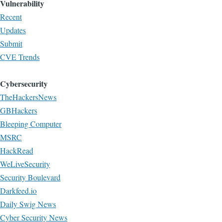
Vulnerability
Recent
Updates
Submit
CVE Trends
Cybersecurity
TheHackersNews
GBHackers
Bleeping Computer
MSRC
HackRead
WeLiveSecurity
Security Boulevard
Darkfeed.io
Daily Swig News
Cyber Security News