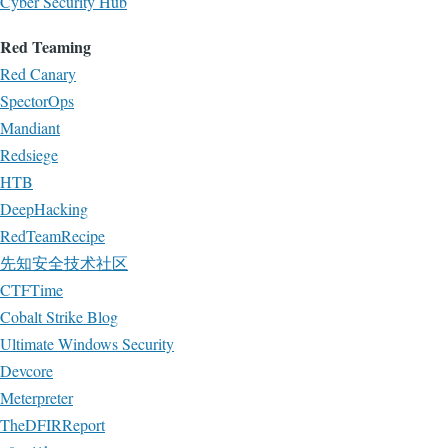
Cyber Security Hub
Red Teaming
Red Canary
SpectorOps
Mandiant
Redsiege
HTB
DeepHacking
RedTeamRecipe
先知安全技术社区
CTFTime
Cobalt Strike Blog
Ultimate Windows Security
Devcore
Meterpreter
TheDFIRReport