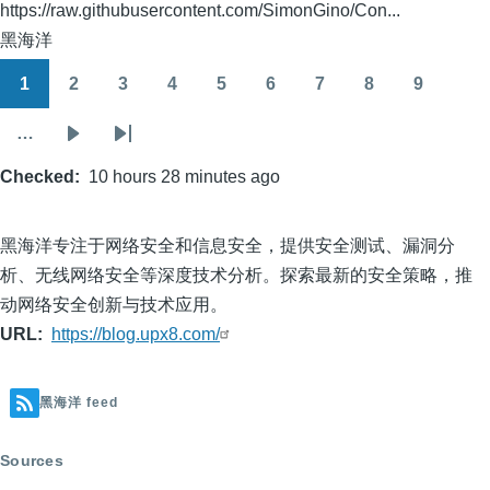
https://raw.githubusercontent.com/SimonGino/Con...
黑海洋
1
2
3
4
5
6
7
8
9
Pagination
Page
Page
Page
Page
Page
Page
Page
Page
Page
…
Next
Last
Checked
page
10 hours 28 minutes ago
page
黑海洋专注于网络安全和信息安全，提供安全测试、漏洞分
析、无线网络安全等深度技术分析。探索最新的安全策略，推
动网络安全创新与技术应用。
URL
https://blog.upx8.com/
黑海洋 feed
Sources