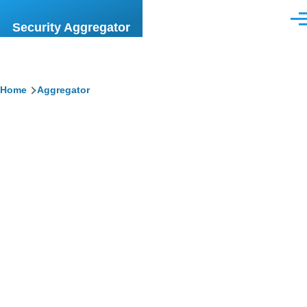
Skip to main content
Men
Security Aggregator
Breadcrumb
Home
Aggregator