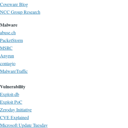
Coveware Blog
NCC Group Research
Malware
abuse.ch
PacketStorm
MSRC
Anyrun
contagio
MalwareTraffic
Vulnerability
Exploit-db
Exploit PoC
Zeroday Initiative
CVE Explained
Microsoft Update Tuesday