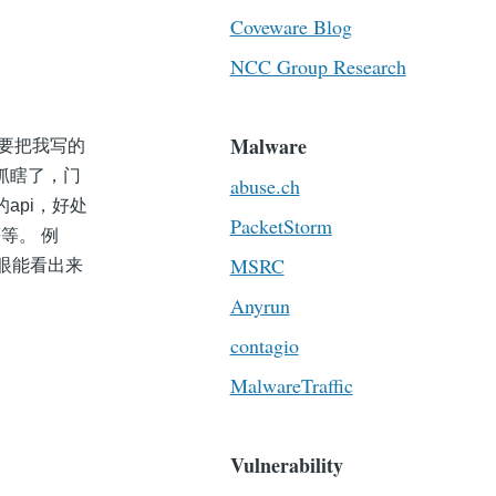
Coveware Blog
NCC Group Research
Malware
需要把我写的
的就抓瞎了，门
abuse.ch
的api，好处
PacketStorm
等。 例
MSRC
一眼能看出来
Anyrun
contagio
MalwareTraffic
Vulnerability