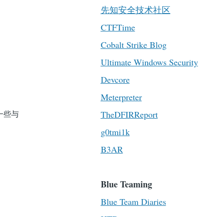
先知安全技术社区
CTFTime
Cobalt Strike Blog
Ultimate Windows Security
Devcore
Meterpreter
TheDFIRReport
了一些与
g0tmi1k
B3AR
Blue Teaming
Blue Team Diaries