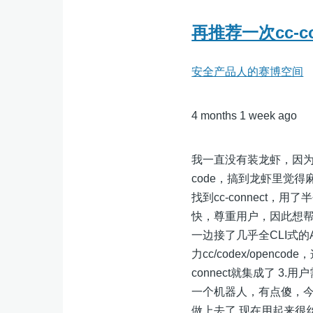
再推荐一次cc-co
安全产品人的赛博空间
4 months 1 week ago
我一直没有装龙虾，因为我最开始
code，搞到龙虾里觉
找到cc-connect
快，尊重用户，因此想帮着
一边接了几乎全CLI式的
力cc/codex/open
connect就集成了 
一个机器人，有点傻，今天
做上去了 现在用起来很