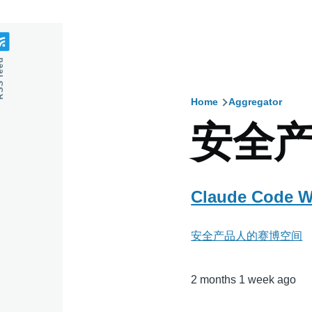
feed
Home
Aggregator
Breadcru
安全
Claude Code 
安全产品人的赛博空间
2 months 1 week ago