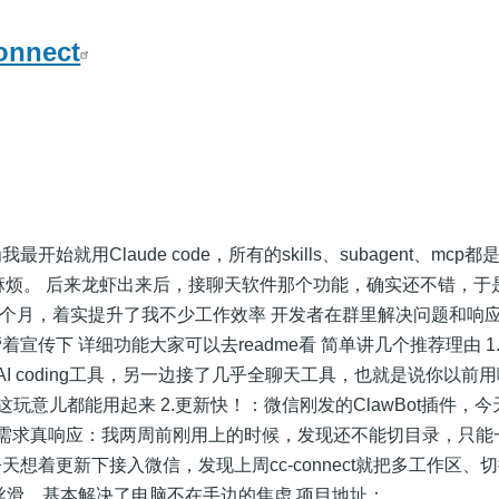
nnect
就用Claude code，所有的skills、subagent、mcp都是
得麻烦。 后来龙虾出来后，接聊天软件那个功能，确实还不错，于
，用了半个月，着实提升了我不少工作效率 开发者在群里解决问题和响
宣传下 详细功能大家可以去readme看 简单讲几个推荐理由 1
AI coding工具，另一边接了几乎全聊天工具，也就是说你以前
code，这玩意儿都能用起来 2.更新快！：微信刚发的ClawBot插件，今
3.用户需求真响应：我两周前刚用上的时候，发现还不能切目录，只
想着更新下接入微信，发现上周cc-connect就把多工作区、
丝滑，基本解决了电脑不在手边的焦虑 项目地址：