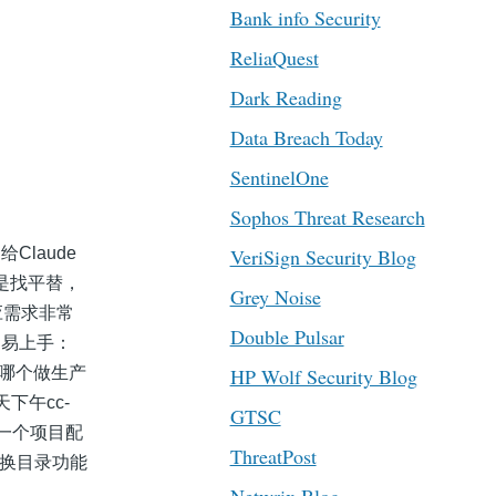
Bank info Security
ReliaQuest
Dark Reading
Data Breach Today
SentinelOne
Sophos Threat Research
给Claude
VeriSign Security Blog
是找平替，
Grey Noise
应需求非常
Double Pulsar
.易上手：
用哪个做生产
HP Wolf Security Blog
天下午cc-
GTSC
能一个项目配
ThreatPost
切换目录功能