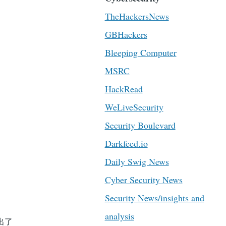
TheHackersNews
GBHackers
Bleeping Computer
MSRC
HackRead
WeLiveSecurity
Security Boulevard
Darkfeed.io
Daily Swig News
Cyber Security News
Security News/insights and
analysis
g出了