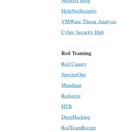
Netwrix Blog
HelpNetSecurity
VMWare Threat Analysis
Cyber Security Hub
Red Teaming
Red Canary
SpectorOps
Mandiant
Redsiege
HTB
DeepHacking
RedTeamRecipe