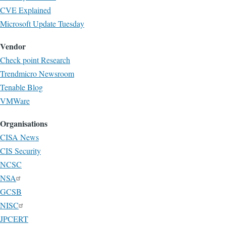
CVE Explained
Microsoft Update Tuesday
Vendor
Check point Research
Trendmicro Newsroom
Tenable Blog
VMWare
Organisations
CISA News
CIS Security
NCSC
NSA
GCSB
NISC
JPCERT