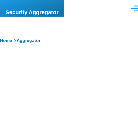
Skip to main content
Men
Security Aggregator
Breadcrumb
Home
Aggregator