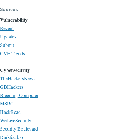
Sources
Vulnerability
Recent
Updates
Submit
CVE Trends
Cybersecurity
TheHackersNews
GBHackers
Bleeping Computer
MSRC
HackRead
WeLiveSecurity
Security Boulevard
Darkfeed.io