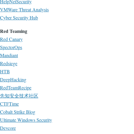
HelpNetSecurity
VMWare Threat Analysis
Cyber Security Hub
Red Teaming
Red Canary
SpectorOps
Mandiant
Redsiege
HTB
DeepHacking
RedTeamRecipe
先知安全技术社区
CTFTime
Cobalt Strike Blog
Ultimate Windows Security
Devcore