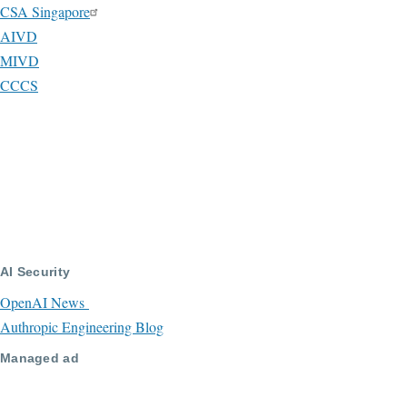
CSA Singapore
AIVD
MIVD
CCCS
AI Security
OpenAI News
Authropic Engineering Blog
Managed ad