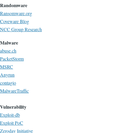
Randomware
Ransomware.org
Coveware Blog
NCC Group Research
Malware
abuse.ch
PacketStorm
MSRC
Anyrun
contagio
MalwareTraffic
Vulnerability
Exploit-db
Exploit PoC
Zeroday Initiative