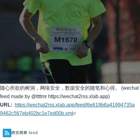
随心所欲的树洞，网络安全，数据安全的随笔和心得。 (wechat
feed made by @ttttmr https://wechat2rss.xlab.app)
URL
https://wechat2rss.xlab.app/feed/6e619b6a41994735a
9462c567eb402bc1e7ed00b.xml
网安网事 feed