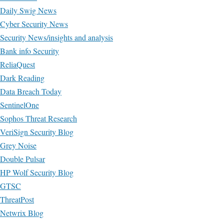
Daily Swig News
Cyber Security News
Security News/insights and analysis
Bank info Security
ReliaQuest
Dark Reading
Data Breach Today
SentinelOne
Sophos Threat Research
VeriSign Security Blog
Grey Noise
Double Pulsar
HP Wolf Security Blog
GTSC
ThreatPost
Netwrix Blog