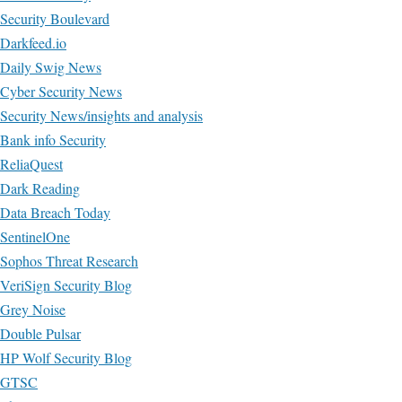
Security Boulevard
Darkfeed.io
Daily Swig News
Cyber Security News
Security News/insights and analysis
Bank info Security
ReliaQuest
Dark Reading
Data Breach Today
SentinelOne
Sophos Threat Research
VeriSign Security Blog
Grey Noise
Double Pulsar
HP Wolf Security Blog
GTSC