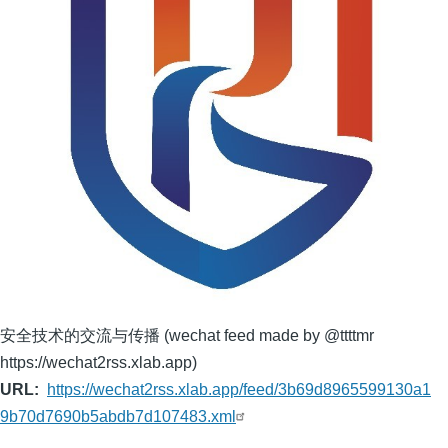
安全技术的交流与传播 (wechat feed made by @ttttmr
https://wechat2rss.xlab.app)
URL
https://wechat2rss.xlab.app/feed/3b69d8965599130a1
9b70d7690b5abdb7d107483.xml