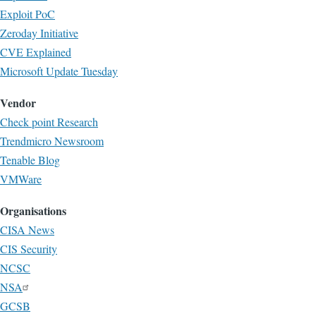
Exploit PoC
Zeroday Initiative
CVE Explained
Microsoft Update Tuesday
Vendor
Check point Research
Trendmicro Newsroom
Tenable Blog
VMWare
Organisations
CISA News
CIS Security
NCSC
NSA
GCSB