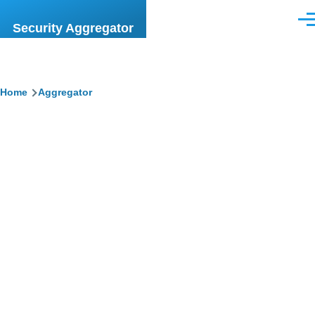
Skip to main content
Men
Security Aggregator
Breadcrumb
Home
Aggregator