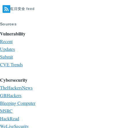
红日安全 feed
Sources
Vulnerability
Recent
Updates
Submit
CVE Trends
Cybersecurity
TheHackersNews
GBHackers
Bleeping Computer
MSRC
HackRead
WeLiveSecurity