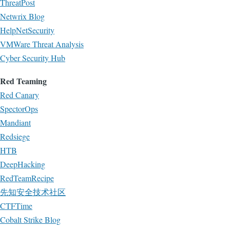
ThreatPost
Netwrix Blog
HelpNetSecurity
VMWare Threat Analysis
Cyber Security Hub
Red Teaming
Red Canary
SpectorOps
Mandiant
Redsiege
HTB
DeepHacking
RedTeamRecipe
先知安全技术社区
CTFTime
Cobalt Strike Blog