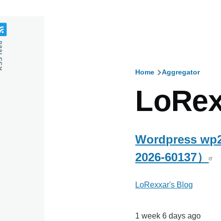
feed
Home
Aggregator
Breadcru
LoRex
Wordpress wp
2026-60137）
LoRexxar's Blog
1 week 6 days ago