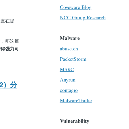
Coveware Blog
NCC Group Research
一直在提
Malware
论，那这篇
abuse.ch
变得强力可
PacketStorm
MSRC
Anyrun
82）分
contagio
MalwareTraffic
Vulnerability