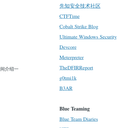
先知安全技术社区
CTFTime
Cobalt Strike Blog
Ultimate Windows Security
Devcore
Meterpreter
TheDFIRReport
时间介绍一
g0tmi1k
B3AR
Blue Teaming
Blue Team Diaries