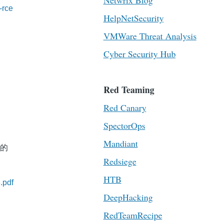
Netwrix Blog
-rce
HelpNetSecurity
VMWare Threat Analysis
Cyber Security Hub
Red Teaming
Red Canary
SpectorOps
Mandiant
中的
Redsiege
HTB
.pdf
DeepHacking
RedTeamRecipe