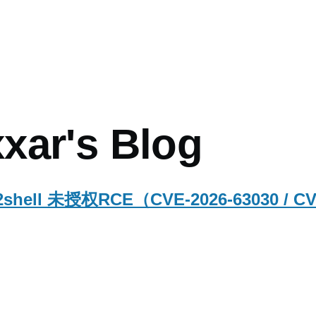
mb
xar's Blog
2shell 未授权RCE（CVE-2026-63030 / CV