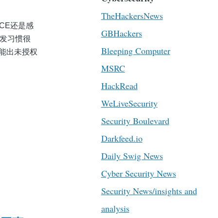
TheHackersNews
RCE还是感
GBHackers
开发习惯很
Bleeping Computer
可能出未授权
MSRC
HackRead
WeLiveSecurity
Security Boulevard
Darkfeed.io
Daily Swig News
Cyber Security News
Security News/insights and
analysis