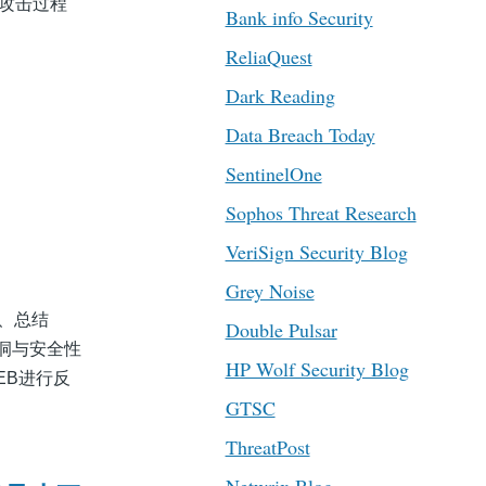
间攻击过程
Bank info Security
ReliaQuest
Dark Reading
Data Breach Today
SentinelOne
Sophos Threat Research
VeriSign Security Blog
Grey Noise
六、总结
Double Pulsar
洞与安全性
HP Wolf Security Blog
EB进行反
GTSC
ThreatPost