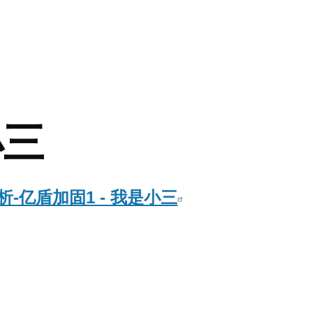
mb
小三
析-亿盾加固1 - 我是小三