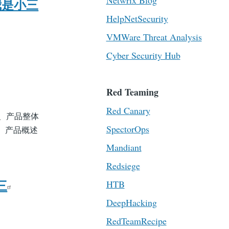
Netwrix Blog
 我是小三
HelpNetSecurity
VMWare Threat Analysis
Cyber Security Hub
Red Teaming
Red Canary
二、产品整体
SpectorOps
一、产品概述
Mandiant
Redsiege
HTB
三
DeepHacking
RedTeamRecipe