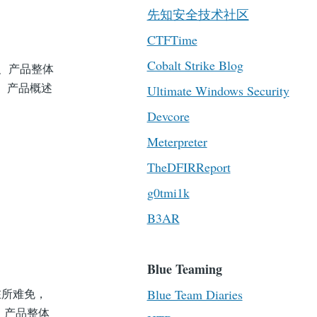
先知安全技术社区
CTFTime
Cobalt Strike Blog
二、产品整体
一、产品概述
Ultimate Windows Security
Devcore
Meterpreter
TheDFIRReport
g0tmi1k
B3AR
Blue Teaming
Blue Team Diaries
在所难免，
、产品整体