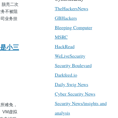
六、脱壳二次
TheHackersNews
业务不被阻
GBHackers
公司业务挂
Bleeping Computer
MSRC
HackRead
我是小三
WeLiveSecurity
Security Boulevard
Darkfeed.io
Daily Swig News
Cyber Security News
Security News/insights and
在所难免，
、VM虚拟
analysis