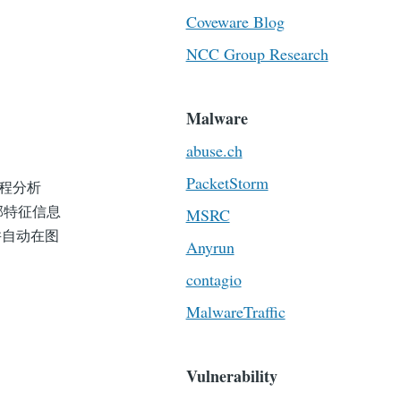
Coveware Blog
NCC Group Research
Malware
abuse.ch
PacketStorm
流程分析
部特征信息
MSRC
并自动在图
Anyrun
contagio
MalwareTraffic
Vulnerability