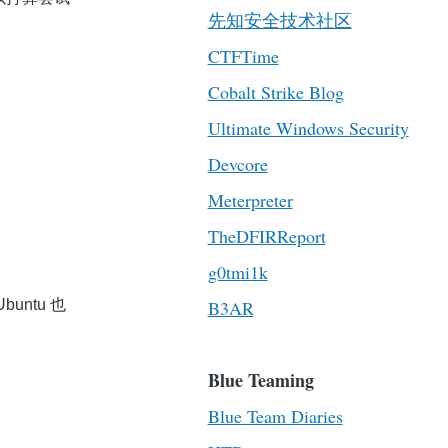
先知安全技术社区
CTFTime
Cobalt Strike Blog
Ultimate Windows Security
Devcore
Meterpreter
TheDFIRReport
g0tmi1k
untu 也
B3AR
Blue Teaming
Blue Team Diaries