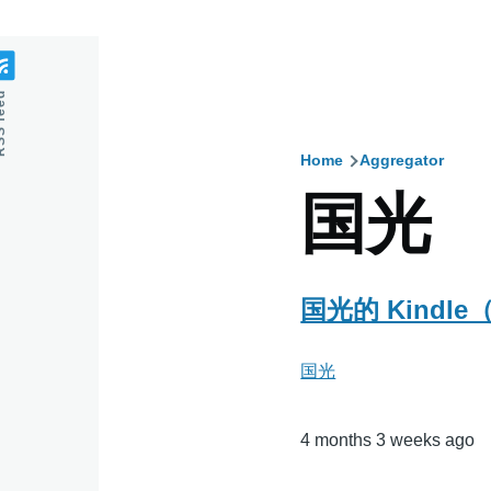
feed
Home
Aggregator
Breadcru
国光
国光的 Kind
国光
4 months 3 weeks ago