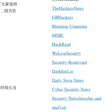
一下大家觉得
TheHackersNews
我，因为官
GBHackers
Bleeping Computer
MSRC
HackRead
WeLiveSecurity
Security Boulevard
Darkfeed.io
Daily Swig News
已经很久没
Cyber Security News
Security News/insights and
analysis