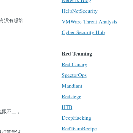
Netwrix Blog
HelpNetSecurity
u？有没有想给
VMWare Threat Analysis
Cyber Security Hub
Red Teaming
Red Canary
SpectorOps
Mandiant
Redsiege
HTB
也跟不上，
DeepHacking
RedTeamRecipe
以打算尝试