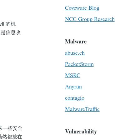
Coveware Blog
NCC Group Research
l 的机
步是信息收
Malware
abuse.ch
PacketStorm
MSRC
Anyrun
contagio
MalwareTraffic
来一些安全
Vulnerability
息虽然都放在