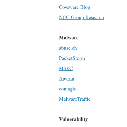
Coveware Blog
NCC Group Research
Malware
abuse.ch
PacketStorm
MSRC
Anyrun
contagio
MalwareTraffic
Vulnerability