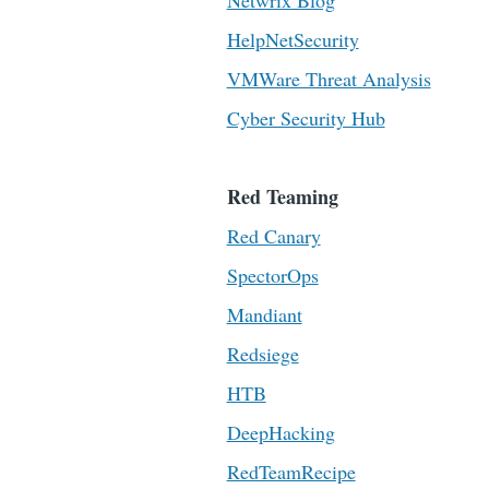
Netwrix Blog
HelpNetSecurity
VMWare Threat Analysis
Cyber Security Hub
Red Teaming
Red Canary
SpectorOps
Mandiant
Redsiege
HTB
DeepHacking
RedTeamRecipe