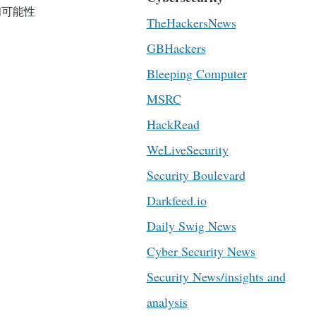
和可能性
TheHackersNews
GBHackers
Bleeping Computer
MSRC
HackRead
WeLiveSecurity
Security Boulevard
Darkfeed.io
Daily Swig News
Cyber Security News
Security News/insights and
analysis