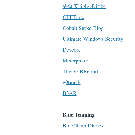
先知安全技术社区
CTFTime
Cobalt Strike Blog
Ultimate Windows Security
Devcore
Meterpreter
TheDFIRReport
g0tmi1k
B3AR
Blue Teaming
Blue Team Diaries