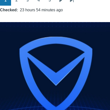
1
2
3
4
5
Pagination
Page
Page
Page
Page
Page
Next
Last
Checked
23 hours 54 minutes ago
page
page