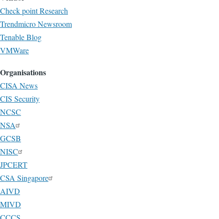
Check point Research
Trendmicro Newsroom
Tenable Blog
VMWare
Organisations
CISA News
CIS Security
NCSC
NSA
GCSB
NISC
JPCERT
CSA Singapore
AIVD
MIVD
CCCS