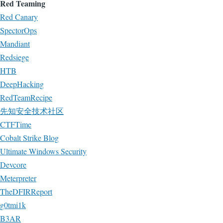
Red Teaming
Red Canary
SpectorOps
Mandiant
Redsiege
HTB
DeepHacking
RedTeamRecipe
先知安全技术社区
CTFTime
Cobalt Strike Blog
Ultimate Windows Security
Devcore
Meterpreter
TheDFIRReport
g0tmi1k
B3AR