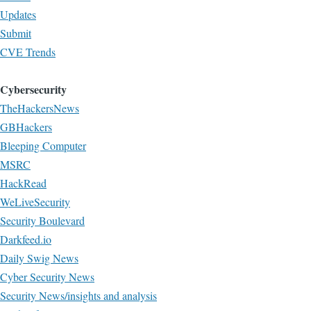
Updates
Submit
CVE Trends
Cybersecurity
TheHackersNews
GBHackers
Bleeping Computer
MSRC
HackRead
WeLiveSecurity
Security Boulevard
Darkfeed.io
Daily Swig News
Cyber Security News
Security News/insights and analysis