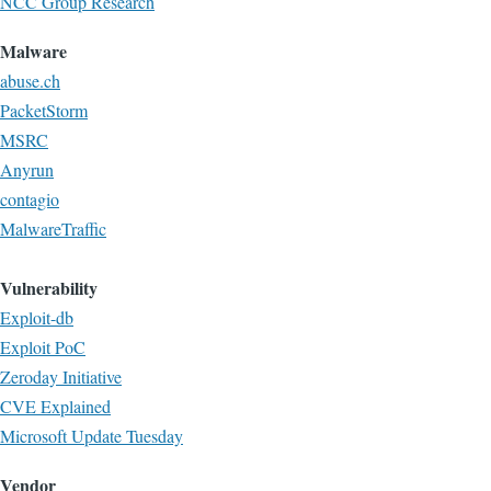
NCC Group Research
Malware
abuse.ch
PacketStorm
MSRC
Anyrun
contagio
MalwareTraffic
Vulnerability
Exploit-db
Exploit PoC
Zeroday Initiative
CVE Explained
Microsoft Update Tuesday
Vendor