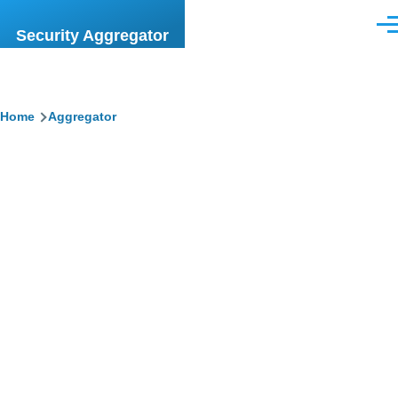
Skip to main content
Men
Security Aggregator
Breadcrumb
Home
Aggregator