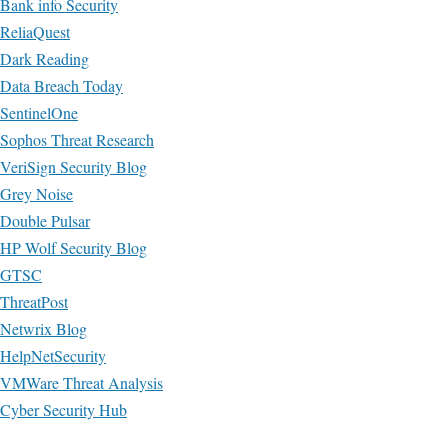
Bank info Security
ReliaQuest
Dark Reading
Data Breach Today
SentinelOne
Sophos Threat Research
VeriSign Security Blog
Grey Noise
Double Pulsar
HP Wolf Security Blog
GTSC
ThreatPost
Netwrix Blog
HelpNetSecurity
VMWare Threat Analysis
Cyber Security Hub