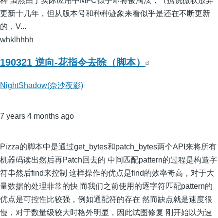
科 虽然由于实际应用中MFC似乎即将被淘汰，（据说微软放弃
更新十几年，但从版本号和种种迹象来看似乎是还在不断更新
的，V...
whklhhhh
190321 逆向-花指令去除（脚本）
NightShadow(奈沙夜影)
7 years 4 months ago
Pizza的脚本中是通过get_bytes和patch_bytes两个API来将所有
机器码读出然后再Patch回去的 中间匹配pattern的过程是构造字
符串然后find来控制 这样操作的优点是find的效率奇高，对于大
量数据的处理非常的快 而我们之前使用的逐字符匹配pattern的
优点是可控性比较强，例如通配符的存在 然而缺点就是速度很
慢，对于数量级较大时格外明显，因此试图修复 刚开始以为速