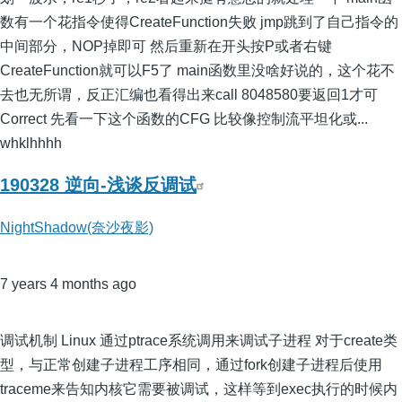
数有一个花指令使得CreateFunction失败 jmp跳到了自己指令的
中间部分，NOP掉即可 然后重新在开头按P或者右键
CreateFunction就可以F5了 main函数里没啥好说的，这个花不
去也无所谓，反正汇编也看得出来call 8048580要返回1才可
Correct 先看一下这个函数的CFG 比较像控制流平坦化或...
whklhhhh
190328 逆向-浅谈反调试
NightShadow(奈沙夜影)
7 years 4 months ago
调试机制 Linux 通过ptrace系统调用来调试子进程 对于create类
型，与正常创建子进程工序相同，通过fork创建子进程后使用
traceme来告知内核它需要被调试，这样等到exec执行的时候内