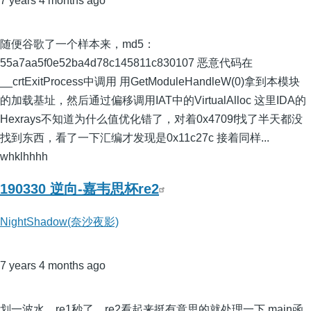
7 years 4 months ago
随便谷歌了一个样本来，md5：
55a7aa5f0e52ba4d78c145811c830107 恶意代码在
__crtExitProcess中调用 用GetModuleHandleW(0)拿到本模块
的加载基址，然后通过偏移调用IAT中的VirtualAlloc 这里IDA的
Hexrays不知道为什么值优化错了，对着0x4709f找了半天都没
找到东西，看了一下汇编才发现是0x11c27c 接着同样...
whklhhhh
190330 逆向-嘉韦思杯re2
NightShadow(奈沙夜影)
7 years 4 months ago
划一波水，re1秒了，re2看起来挺有意思的就处理一下 main函