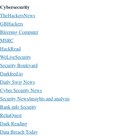
Cybersecurity
TheHackersNews
GBHackers
Bleeping Computer
MSRC
HackRead
WeLiveSecurity
Security Boulevard
Darkfeed.io
Daily Swig News
Cyber Security News
Security News/insights and analysis
Bank info Security
ReliaQuest
Dark Reading
Data Breach Today