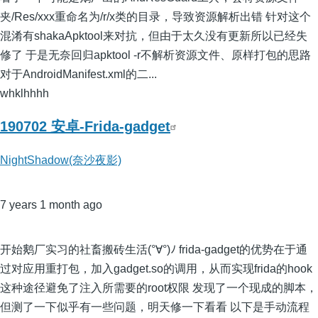
夹/Res/xxx重命名为/r/x类的目录，导致资源解析出错 针对这个
混淆有shakaApktool来对抗，但由于太久没有更新所以已经失
修了 于是无奈回归apktool -r不解析资源文件、原样打包的思路
对于AndroidManifest.xml的二...
whklhhhh
190702 安卓-Frida-gadget
NightShadow(奈沙夜影)
7 years 1 month ago
开始鹅厂实习的社畜搬砖生活(°∀°)ﾉ frida-gadget的优势在于通
过对应用重打包，加入gadget.so的调用，从而实现frida的hook
这种途径避免了注入所需要的root权限 发现了一个现成的脚本，
但测了一下似乎有一些问题，明天修一下看看 以下是手动流程