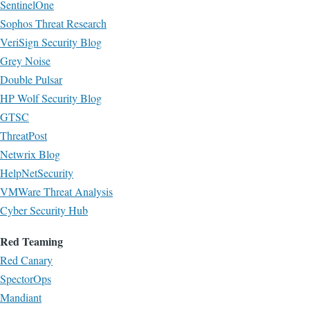
SentinelOne
Sophos Threat Research
VeriSign Security Blog
Grey Noise
Double Pulsar
HP Wolf Security Blog
GTSC
ThreatPost
Netwrix Blog
HelpNetSecurity
VMWare Threat Analysis
Cyber Security Hub
Red Teaming
Red Canary
SpectorOps
Mandiant