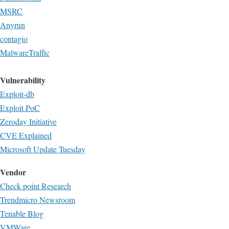
MSRC
Anyrun
contagio
MalwareTraffic
Vulnerability
Exploit-db
Exploit PoC
Zeroday Initiative
CVE Explained
Microsoft Update Tuesday
Vendor
Check point Research
Trendmicro Newsroom
Tenable Blog
VMWare