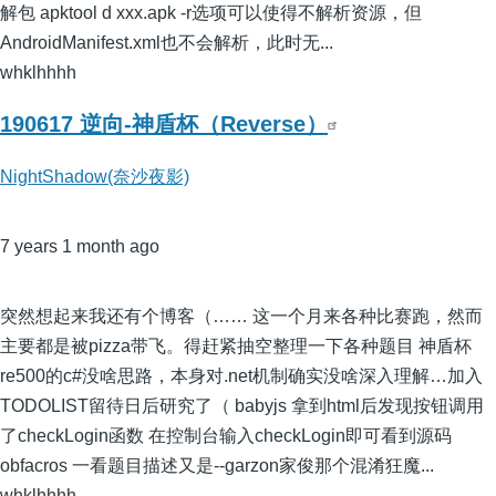
解包 apktool d xxx.apk -r选项可以使得不解析资源，但
AndroidManifest.xml也不会解析，此时无...
whklhhhh
190617 逆向-神盾杯（Reverse）
NightShadow(奈沙夜影)
7 years 1 month ago
突然想起来我还有个博客（…… 这一个月来各种比赛跑，然而
主要都是被pizza带飞。得赶紧抽空整理一下各种题目 神盾杯
re500的c#没啥思路，本身对.net机制确实没啥深入理解…加入
TODOLIST留待日后研究了（ babyjs 拿到html后发现按钮调用
了checkLogin函数 在控制台输入checkLogin即可看到源码
obfacros 一看题目描述又是--garzon家俊那个混淆狂魔...
whklhhhh