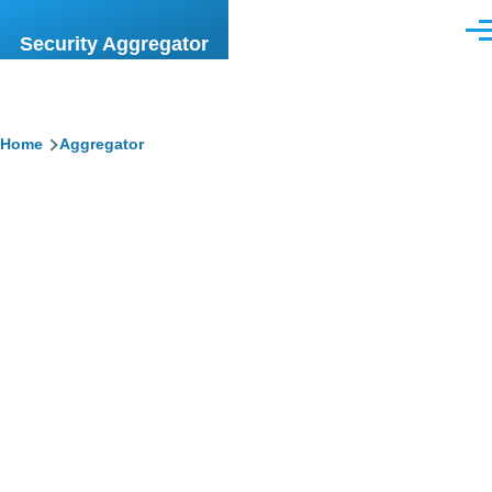
Skip to main content
Men
Security Aggregator
Breadcrumb
Home
Aggregator