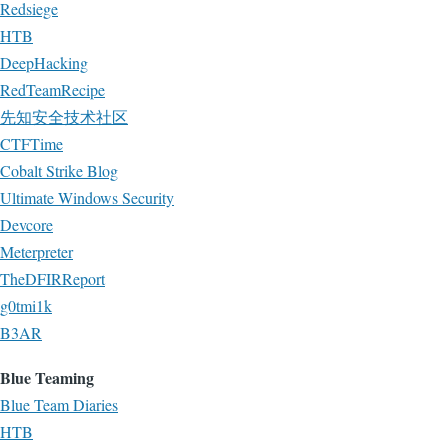
Redsiege
HTB
DeepHacking
RedTeamRecipe
先知安全技术社区
CTFTime
Cobalt Strike Blog
Ultimate Windows Security
Devcore
Meterpreter
TheDFIRReport
g0tmi1k
B3AR
Blue Teaming
Blue Team Diaries
HTB