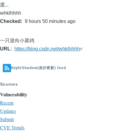
度...
whklhhhh
Checked
9 hours 50 minutes ago
一只逆向小菜鸡
URL
https://blog.csdn.net/whklhhhh
NightShadow(奈沙夜影) feed
Sources
Vulnerability
Recent
Updates
Submit
CVE Trends