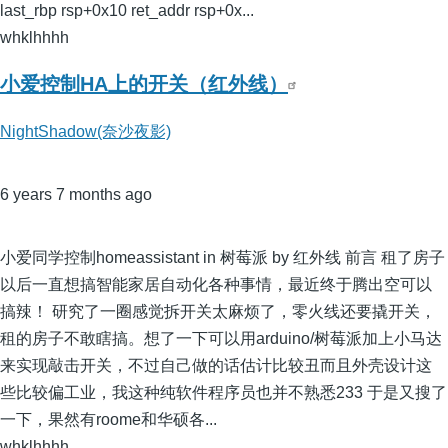
last_rbp rsp+0x10 ret_addr rsp+0x...
whklhhhh
小爱控制HA上的开关（红外线）
NightShadow(奈沙夜影)
6 years 7 months ago
小爱同学控制homeassistant in 树莓派 by 红外线 前言 租了房子
以后一直想搞智能家居自动化各种事情，最近终于腾出空可以
搞辣！ 研究了一圈感觉拆开关太麻烦了，零火线还要撬开关，
租的房子不敢瞎搞。想了一下可以用arduino/树莓派加上小马达
来实现敲击开关，不过自己做的话估计比较丑而且外壳设计这
些比较偏工业，我这种纯软件程序员也并不熟悉233 于是又搜了
一下，果然有roome和华硕各...
whklhhhh