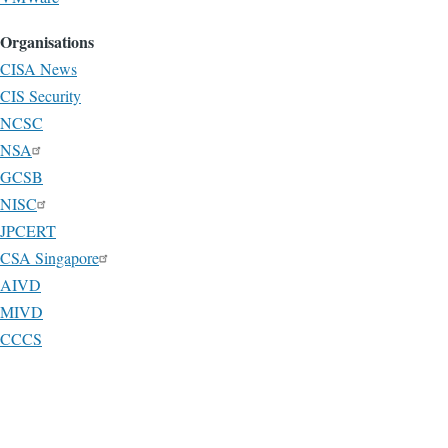
Organisations
CISA News
CIS Security
NCSC
NSA
GCSB
NISC
JPCERT
CSA Singapore
AIVD
MIVD
CCCS