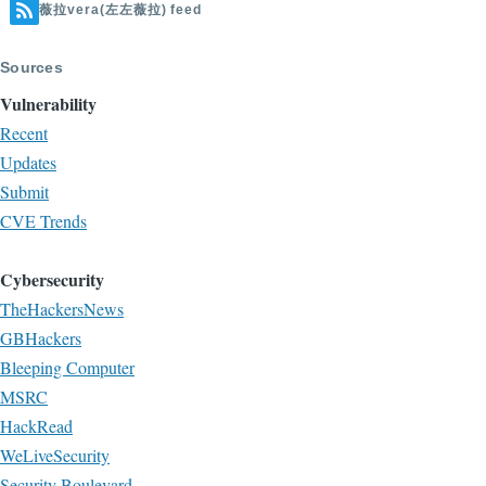
薇拉vera(左左薇拉) feed
Sources
Vulnerability
Recent
Updates
Submit
CVE Trends
Cybersecurity
TheHackersNews
GBHackers
Bleeping Computer
MSRC
HackRead
WeLiveSecurity
Security Boulevard