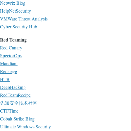
Netwrix Blog
HelpNetSecurity
VMWare Threat Analysis
Cyber Security Hub
Red Teaming
Red Canary
SpectorOps
Mandiant
Redsiege
HTB
DeepHacking
RedTeamRecipe
先知安全技术社区
CTFTime
Cobalt Strike Blog
Ultimate Windows Security