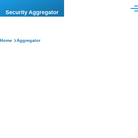
Skip to main content
Men
Security Aggregator
Breadcrumb
Home
Aggregator