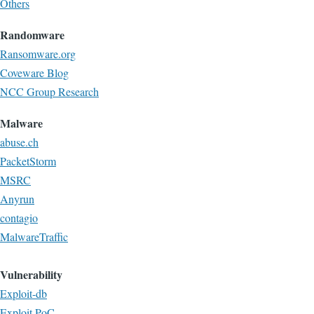
Others
Randomware
Ransomware.org
Coveware Blog
NCC Group Research
Malware
abuse.ch
PacketStorm
MSRC
Anyrun
contagio
MalwareTraffic
Vulnerability
Exploit-db
Exploit PoC