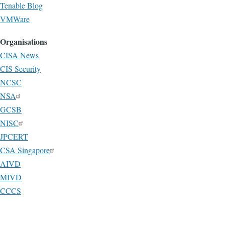
Tenable Blog
VMWare
Organisations
CISA News
CIS Security
NCSC
NSA
GCSB
NISC
JPCERT
CSA Singapore
AIVD
MIVD
CCCS