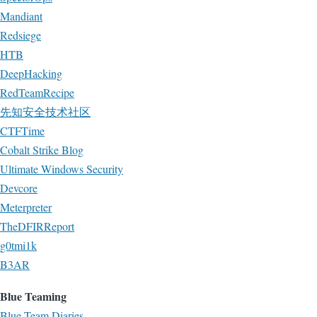
Mandiant
Redsiege
HTB
DeepHacking
RedTeamRecipe
先知安全技术社区
CTFTime
Cobalt Strike Blog
Ultimate Windows Security
Devcore
Meterpreter
TheDFIRReport
g0tmi1k
B3AR
Blue Teaming
Blue Team Diaries