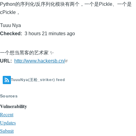
Python的序列化/反序列化模块有两个，一个是Pickle、一个是
cPickle，
Tuuu Nya
Checked
3 hours 21 minutes ago
一个想当黑客的艺术家 ✨
URL
http://www.hackersb.cn/
TuuuNya(王松_striker) feed
Sources
Vulnerability
Recent
Updates
Submit