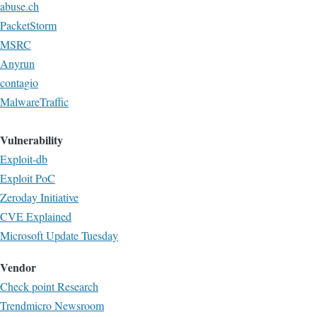
abuse.ch
PacketStorm
MSRC
Anyrun
contagio
MalwareTraffic
Vulnerability
Exploit-db
Exploit PoC
Zeroday Initiative
CVE Explained
Microsoft Update Tuesday
Vendor
Check point Research
Trendmicro Newsroom