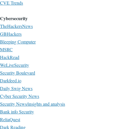
CVE Trends
Cybersecurity
TheHackersNews
GBHackers
Bleeping Computer
MSRC
HackRead
WeLiveSecurity
Security Boulevard
Darkfeed.io
Daily Swig News
Cyber Security News
Security News/insights and analysis
Bank info Security
ReliaQuest
Dark Reading