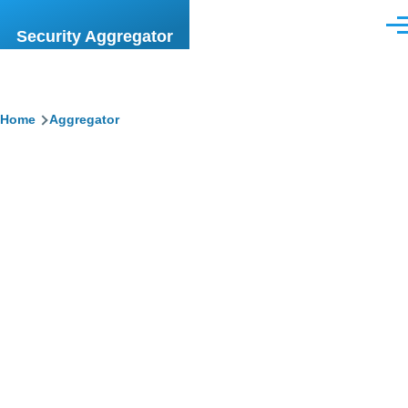
Skip to main content
Men
Security Aggregator
Breadcrumb
Home
Aggregator