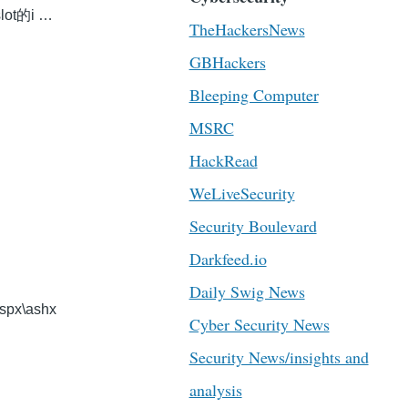
t的i …
TheHackersNews
GBHackers
Bleeping Computer
MSRC
HackRead
WeLiveSecurity
Security Boulevard
Darkfeed.io
Daily Swig News
x\ashx
Cyber Security News
Security News/insights and
analysis