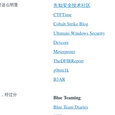
先知安全技术社区
是这么明显
CTFTime
Cobalt Strike Blog
Ultimate Windows Security
Devcore
Meterpreter
TheDFIRReport
g0tmi1k
B3AR
限，经过分
Blue Teaming
Blue Team Diaries