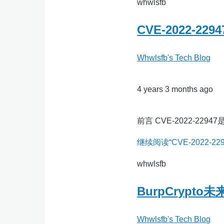
whwlsfb
CVE-2022-2
Whwlsfb's Tech Blog
4 years 3 months ago
前言 CVE-2022-2294
继续阅读“CVE-2022-2
whwlsfb
BurpCrypto
Whwlsfb's Tech Blog