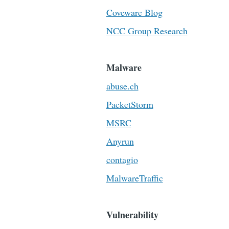
Coveware Blog
NCC Group Research
Malware
abuse.ch
PacketStorm
MSRC
Anyrun
contagio
MalwareTraffic
Vulnerability