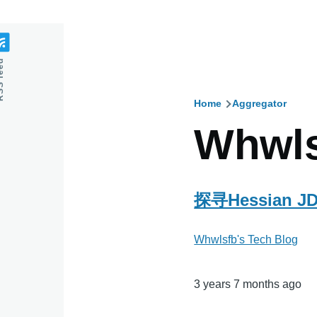
feed
Home
Aggregator
Breadcru
Whwls
探寻Hessia
Whwlsfb's Tech Blog
3 years 7 months ago