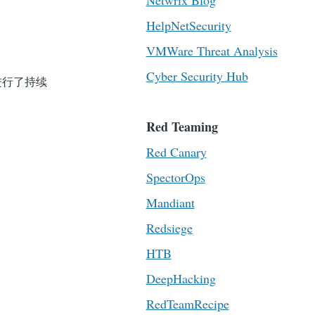
Netwrix Blog
HelpNetSecurity
VMWare Threat Analysis
Cyber Security Hub
进行了持续
Red Teaming
Red Canary
SpectorOps
Mandiant
Redsiege
HTB
DeepHacking
RedTeamRecipe