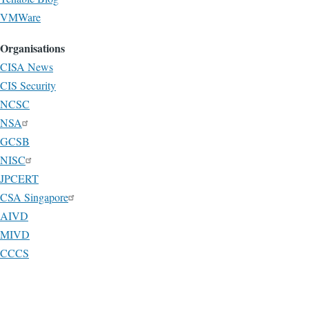
VMWare
Organisations
CISA News
CIS Security
NCSC
NSA
GCSB
NISC
JPCERT
CSA Singapore
AIVD
MIVD
CCCS