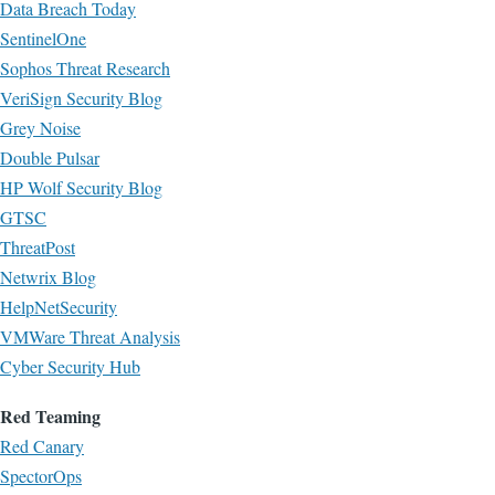
Data Breach Today
SentinelOne
Sophos Threat Research
VeriSign Security Blog
Grey Noise
Double Pulsar
HP Wolf Security Blog
GTSC
ThreatPost
Netwrix Blog
HelpNetSecurity
VMWare Threat Analysis
Cyber Security Hub
Red Teaming
Red Canary
SpectorOps