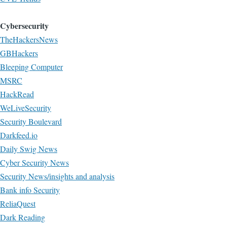
Cybersecurity
TheHackersNews
GBHackers
Bleeping Computer
MSRC
HackRead
WeLiveSecurity
Security Boulevard
Darkfeed.io
Daily Swig News
Cyber Security News
Security News/insights and analysis
Bank info Security
ReliaQuest
Dark Reading