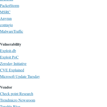
PacketStorm
MSRC
Anyrun
contagio
MalwareTraffic
Vulnerability
Exploit-db
Exploit PoC
Zeroday Initiative
CVE Explained
Microsoft Update Tuesday
Vendor
Check point Research
Trendmicro Newsroom
Tenable Blog