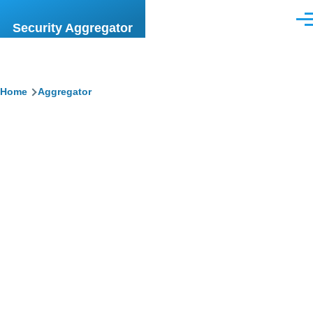
Skip to main content
Men
Security Aggregator
Breadcrumb
Home
Aggregator