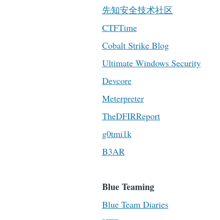
先知安全技术社区
CTFTime
Cobalt Strike Blog
Ultimate Windows Security
Devcore
Meterpreter
TheDFIRReport
g0tmi1k
B3AR
Blue Teaming
Blue Team Diaries