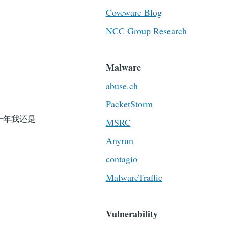
Coveware Blog
NCC Group Research
Malware
abuse.ch
PacketStorm
一年我还是
MSRC
Anyrun
contagio
MalwareTraffic
Vulnerability