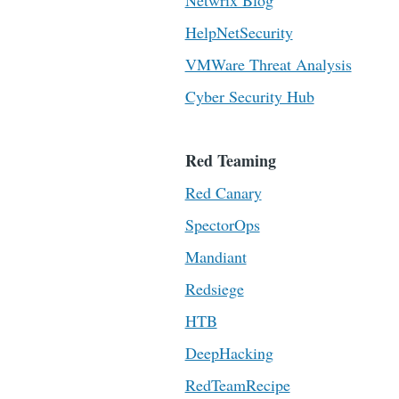
Netwrix Blog
HelpNetSecurity
VMWare Threat Analysis
Cyber Security Hub
Red Teaming
Red Canary
SpectorOps
Mandiant
Redsiege
HTB
DeepHacking
RedTeamRecipe