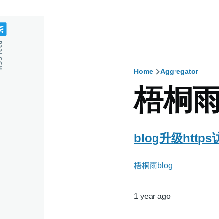
feed
Home
Aggregator
Breadcru
梧桐雨b
blog升级http
梧桐雨blog
1 year ago