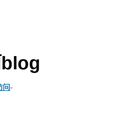
mb
log
s访问