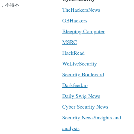
程，不得不
TheHackersNews
GBHackers
Bleeping Computer
MSRC
HackRead
WeLiveSecurity
Security Boulevard
Darkfeed.io
Daily Swig News
Cyber Security News
Security News/insights and
analysis