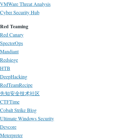
VMWare Threat Analysis
Cyber Security Hub
Red Teaming
Red Canary
SpectorOps
Mandiant
Redsiege
HTB
DeepHacking
RedTeamRecipe
先知安全技术社区
CTFTime
Cobalt Strike Blog
Ultimate Windows Security
Devcore
Meterpreter