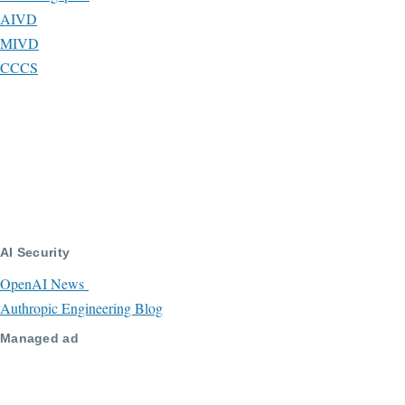
AIVD
MIVD
CCCS
AI Security
OpenAI News
Authropic Engineering Blog
Managed ad