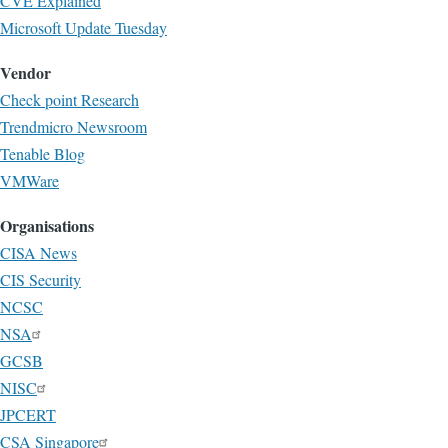
CVE Explained
Microsoft Update Tuesday
Vendor
Check point Research
Trendmicro Newsroom
Tenable Blog
VMWare
Organisations
CISA News
CIS Security
NCSC
NSA
GCSB
NISC
JPCERT
CSA Singapore