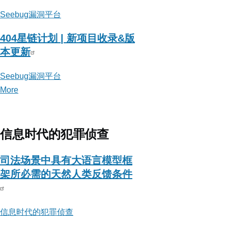
Seebug漏洞平台
404星链计划 | 新项目收录&版
本更新
Seebug漏洞平台
More
posts
about
Seebug
漏
信息时代的犯罪侦查
洞
平
司法场景中具有大语言模型框
台
架所必需的天然人类反馈条件
信息时代的犯罪侦查