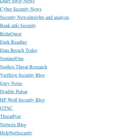
Daily Swig News
Cyber Security News
Security News/insights and analysis
Bank info Security
ReliaQuest
Dark Reading
Data Breach Today
SentinelOne
Sophos Threat Research
VeriSign Security Blog
Grey Noise
Double Pulsar
HP Wolf Security Blog
GTSC
ThreatPost
Netwrix Blog
HelpNetSecurity