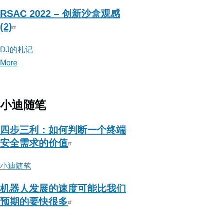
RSAC 2022 – 创新沙盒观感
(2)
DJ的札记
More
posts
about
DJ
的
小迪随笔
札
记
四步三利：如何判断一个终端
安全需求的价值
小迪随笔
机器人发展的速度可能比我们
预期的要快很多