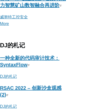
力智慧矿山数智融合再进阶
威努特工控安全
More
posts
about
威
努
DJ的札记
特
工
一种全新的代码审计技术：
控
SyntaxFlow
安
DJ的札记
全
RSAC 2022 – 创新沙盒观感
(2)
DJ的札记