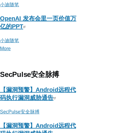
小迪随笔
OpenAI 发布会里一页价值万
亿的PPT
小迪随笔
More
posts
about
小
迪
SecPulse安全脉搏
随
笔
【漏洞预警】Android远程代
码执行漏洞威胁通告
SecPulse安全脉搏
【漏洞预警】Android远程代