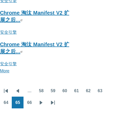
安全引擎
罪
侦
Chrome 淘汰 Manifest V2 扩
查
展之后...
安全引擎
Chrome 淘汰 Manifest V2 扩
展之后...
安全引擎
More
posts
about
安
…
58
59
60
61
62
63
全
Pagination
First
Previous
Page
Page
Page
Page
Page
Page
引
page
page
64
65
66
Page
Page
Page
Next
Last
擎
page
page