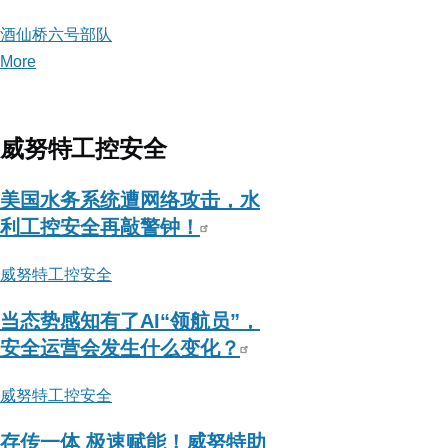
酒仙桥六号部队
More
posts
about
酒
仙
威努特工控安全
桥
六
美国水务系统遭网络攻击，水
号
利工控安全再敲警钟！
部
威努特工控安全
队
当态势感知有了AI“领航员”，
安全运营会发生什么变化？
威努特工控安全
存传一体 极速赋能！威努特助