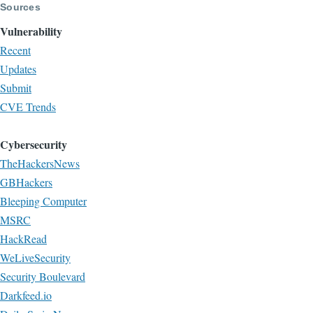
Sources
Vulnerability
Recent
Updates
Submit
CVE Trends
Cybersecurity
TheHackersNews
GBHackers
Bleeping Computer
MSRC
HackRead
WeLiveSecurity
Security Boulevard
Darkfeed.io