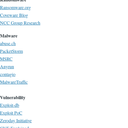
Ransomware.org
Coveware Blog
NCC Group Research
Malware
abuse.ch
PacketStorm
MSRC
Anyrun
contagio
MalwareTraffic
Vulnerability
Exploit-db
Exploit PoC
Zeroday Initiative