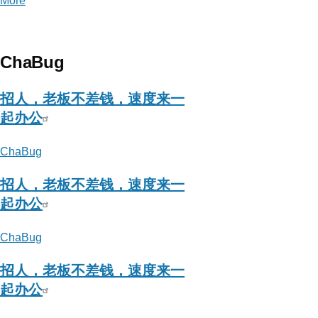
More
posts
about
唯
品
ChaBug
会
安
招人，老板不差钱，速度来一
全
起办公
应
ChaBug
急
响
招人，老板不差钱，速度来一
应
起办公
中
心
ChaBug
招人，老板不差钱，速度来一
起办公