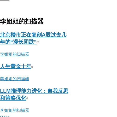
about
安
全
李姐姐的扫描器
防
御
北京楼市正在复刻A股过去几
年的“漫长阴跌”
李姐姐的扫描器
人生黄金十年
李姐姐的扫描器
LLM推理能力进化：自我反思
和策略优化
李姐姐的扫描器