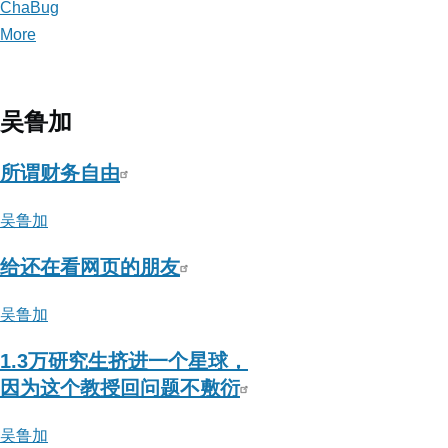
ChaBug
More
posts
about
ChaBug
吴鲁加
所谓财务自由
吴鲁加
给还在看网页的朋友
吴鲁加
1.3万研究生挤进一个星球，
因为这个教授回问题不敷衍
吴鲁加