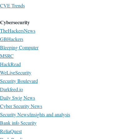
CVE Trends
Cybersecurity
TheHackersNews
GBHackers
Bleeping Computer
MSRC
HackRead
WeLiveSecurity
Security Boulevard
Darkfeed.io
Daily Swig News
Cyber Security News
Security News/insights and analysis
Bank info Security
ReliaQuest