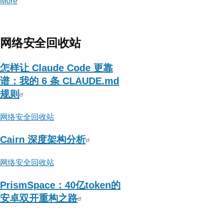
More
posts
about
李
姐
网络安全回收站
姐
的
怎样让 Claude Code 更靠
扫
谱：我的 6 条 CLAUDE.md
描
规则
器
网络安全回收站
Cairn 深度架构分析
网络安全回收站
PrismSpace：40亿token的
安卓双开重构之路