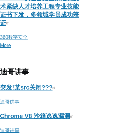
术紧缺人才培养工程专业技能
证书下发，多领域学员成功获
证
360数字安全
More
posts
about
360
数
迪哥讲事
字
安
突发!某src关闭???
全
迪哥讲事
Chrome V8 沙箱逃逸漏洞
迪哥讲事