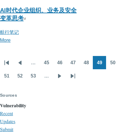
AI时代企业组织、业务及安全
变革思考
航行笔记
More
posts
about
航
…
45
46
47
48
49
50
行
Pagination
First
Previous
Page
Page
Page
Page
Page
Page
笔
page
page
51
52
53
…
Page
Page
Page
Next
Last
记
page
page
Sources
Vulnerability
Recent
Updates
Submit