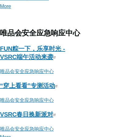
More
posts
about
美
团
唯品会安全应急响应中心
安
全
FUN粽一下，乐享时光 -
应
VSRC端午活动来袭
急
唯品会安全应急响应中心
响
应
“穿上看看”专测活动
中
心
唯品会安全应急响应中心
VSRC春日换新派对
唯品会安全应急响应中心