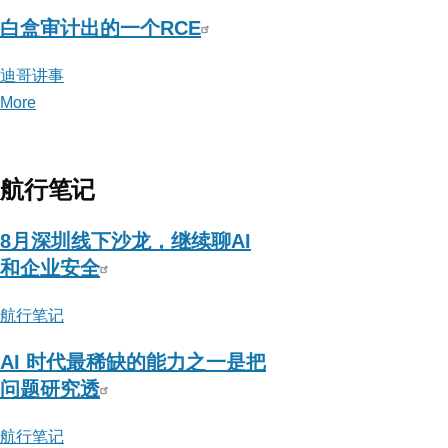
白盒审计出的一个RCE
迪哥讲事
More
posts
about
迪
哥
航行笔记
讲
事
8月深圳线下沙龙，继续聊AI
和企业安全
航行笔记
AI 时代最稀缺的能力之一是把
问题研究透
航行笔记