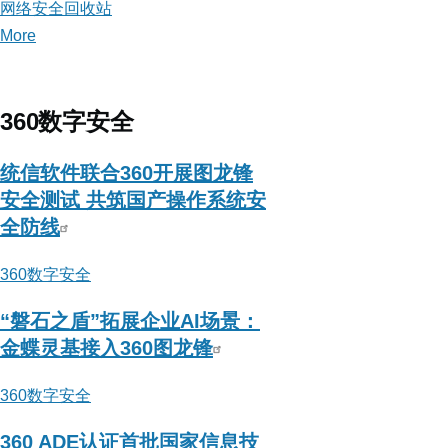
网络安全回收站
More
posts
about
网
络
360数字安全
安
全
统信软件联合360开展图龙锋
回
安全测试 共筑国产操作系统安
收
全防线
站
360数字安全
“磐石之盾”拓展企业AI场景：
金蝶灵基接入360图龙锋
360数字安全
360 ADE认证首批国家信息技