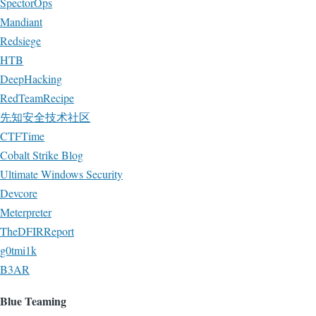
SpectorOps
Mandiant
Redsiege
HTB
DeepHacking
RedTeamRecipe
先知安全技术社区
CTFTime
Cobalt Strike Blog
Ultimate Windows Security
Devcore
Meterpreter
TheDFIRReport
g0tmi1k
B3AR
Blue Teaming