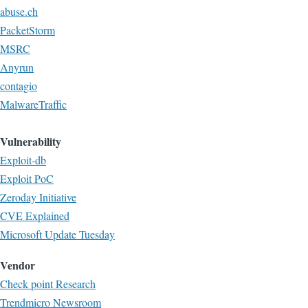
abuse.ch
PacketStorm
MSRC
Anyrun
contagio
MalwareTraffic
Vulnerability
Exploit-db
Exploit PoC
Zeroday Initiative
CVE Explained
Microsoft Update Tuesday
Vendor
Check point Research
Trendmicro Newsroom